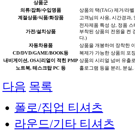
상품군
의류/잡화/수입명품
상품의 택(TAG) 제거/라
계절상품/식품/화장품
고객님의 사용, 시간경과,
전자제품 특성 상, 정품 
가전/설치상품
부착된 상품의 전원을 켠 
다.)
자동차용품
상품을 개봉하여 장착한 
CD/DVD/GAME/BOOK등
복제가 가능한 상품의 포장
내비게이션, OS시리얼이 적힌 PMP
상품의 시리얼 넘버 유출
노트북, 테스크탑 PC 등
홀로그램 등을 분리, 분실
다음
목록
폴로/집업 티셔츠
라운드/기타 티셔츠