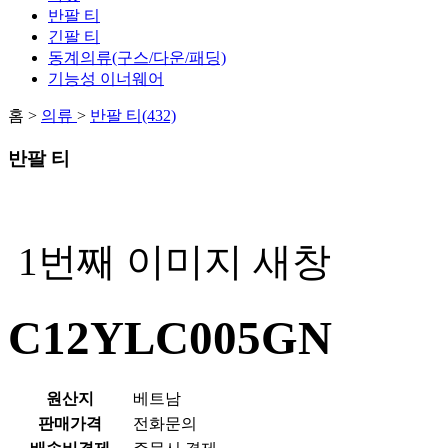
반팔 티
긴팔 티
동계의류(구스/다운/패딩)
기능성 이너웨어
홈 >
의류
>
반팔 티(432)
반팔 티
1번째 이미지 새창
C12YLC005GN
원산지
베트남
판매가격
전화문의