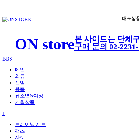
대표상
본 사이트는 단체구
ON store
구매 문의 02-2231-2
BBS
메인
의류
신발
용품
유소년&여성
기획상품
1
트레이닝 세트
팬츠
자켓