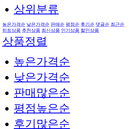
상위분류
높은가격순
낮은가격순
판매순
평점순
후기순
댓글순
최근순
히트상품
추천상품
최신상품
인기상품
할인상품
상품정렬
높은가격순
낮은가격순
판매많은순
평점높은순
후기많은순