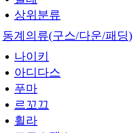
상위분류
동계의류(구스/다운/패딩)(
나이키
아디다스
푸마
르꼬끄
휠라