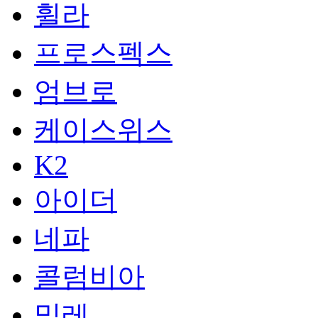
휠라
프로스펙스
엄브로
케이스위스
K2
아이더
네파
콜럼비아
밀레