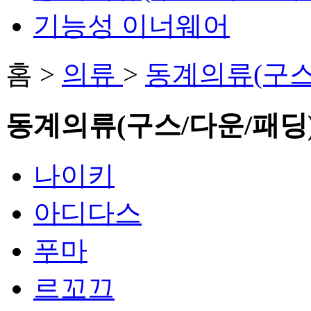
기능성 이너웨어
홈 >
의류
>
동계의류(구스/
동계의류(구스/다운/패딩
나이키
아디다스
푸마
르꼬끄