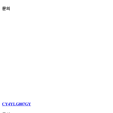
문의
CY4YLG807GY