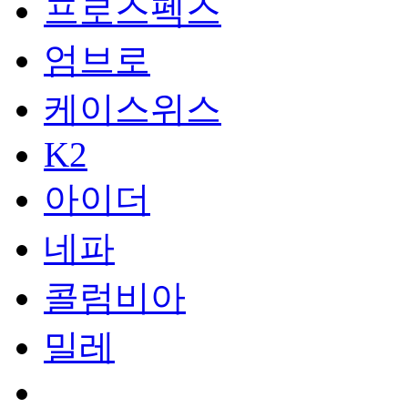
프로스펙스
엄브로
케이스위스
K2
아이더
네파
콜럼비아
밀레