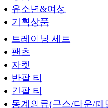
유소년&여성
기획상품
트레이닝 세트
팬츠
자켓
반팔 티
긴팔 티
동계의류(구스/다운/패