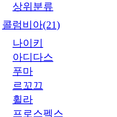
상위분류
콜럼비아(21)
나이키
아디다스
푸마
르꼬끄
휠라
프로스펙스