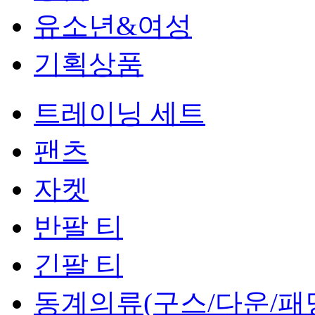
유소년&여성
기획상품
트레이닝 세트
팬츠
자켓
반팔 티
긴팔 티
동계의류(구스/다운/패