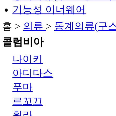
기능성 이너웨어
홈 >
의류
>
동계의류(구스
콜럼비아
나이키
아디다스
푸마
르꼬끄
휠라