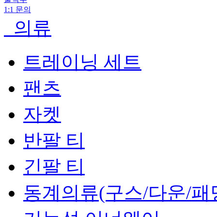
1:1 문의
의류
트레이닝 세트
팬츠
자켓
반팔 티
긴팔 티
동계의류(구스/다운/패