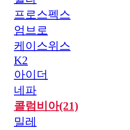
프로스펙스
엄브로
케이스위스
K2
아이더
네파
콜럼비아(21)
밀레