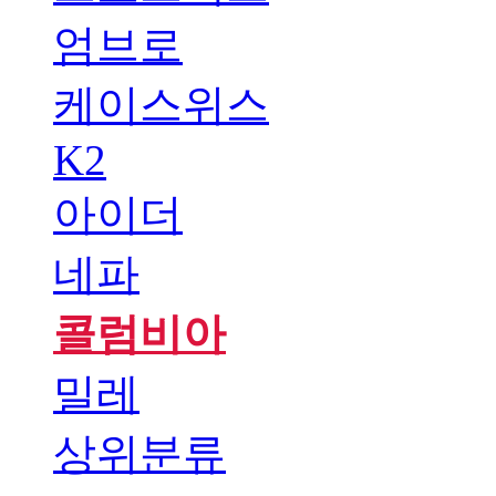
엄브로
케이스위스
K2
아이더
네파
콜럼비아
밀레
상위분류