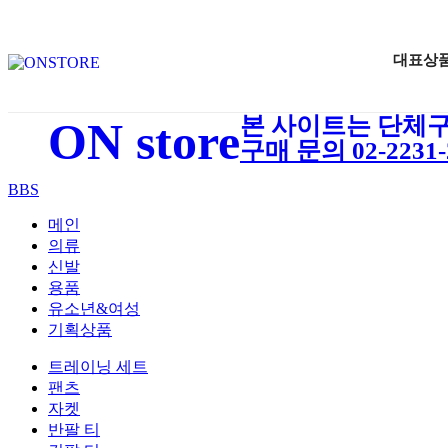
대표상
본 사이트는 단체구
ON store
구매 문의 02-2231-2
BBS
메인
의류
신발
용품
유소년&여성
기획상품
트레이닝 세트
팬츠
자켓
반팔 티