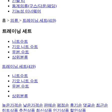
긴팔 티
동계의류(구스/다운/패딩)
기능성 이너웨어
홈 >
의류
>
트레이닝 세트(419)
트레이닝 세트
니트수트
기모 니트 수트
우븐 수트
상위분류
트레이닝 세트(419)
니트수트
기모 니트 수트
우븐 수트
상위분류
높은가격순
낮은가격순
판매순
평점순
후기순
댓글순
최근순
히트상품
추천상품
최신상품
인기상품
할인상품